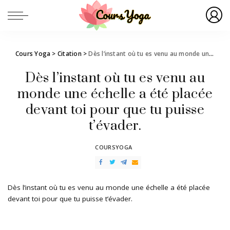
Cours Yoga
>
Citation
>
Dès l’instant où tu es venu au monde une échelle a été placée devant toi pour que tu puisse t’évader.
Dès l’instant où tu es venu au
monde une échelle a été placée
devant toi pour que tu puisse
t’évader.
COURSYOGA
POSTED
BY
Dès l’instant où tu es venu au monde une échelle a été placée
devant toi pour que tu puisse t’évader.