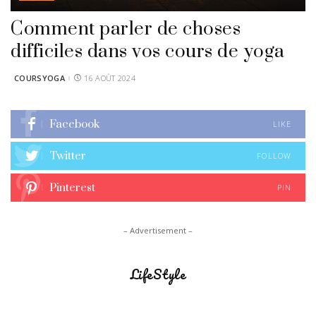
Comment parler de choses
difficiles dans vos cours de yoga
COURSYOGA
16 AOÛT 2024
POSTED
BY
Facebook
LIKE
Twitter
FOLLOW
Pinterest
PIN
– Advertisement –
LifeStyle